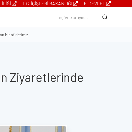
LILIĞI
T.C. İÇIŞLERI BAKANLIĞI
E-DEVLET
an Misafirlerimiz
un Ziyaretlerinde
z