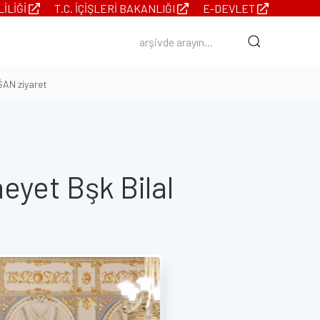
LILIĞI
T.C. İÇIŞLERI BAKANLIĞI
E-DEVLET
ĞAN ziyaret
eyet Bşk Bilal