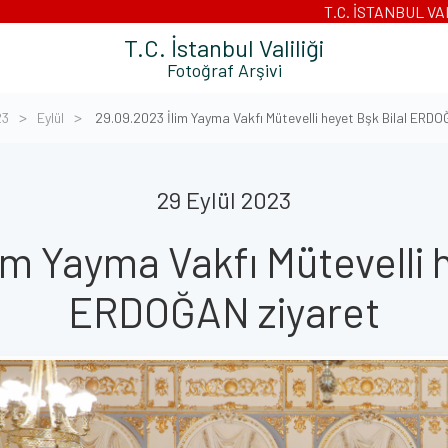
T.C. İSTANBUL VA
T.C. İstanbul Valiliği
Fotoğraf Arşivi
23
Eylül
29.09.2023 İlim Yayma Vakfı Mütevelli heyet Bşk Bilal ERDO
29 Eylül 2023
im Yayma Vakfı Mütevelli h
ERDOĞAN ziyaret