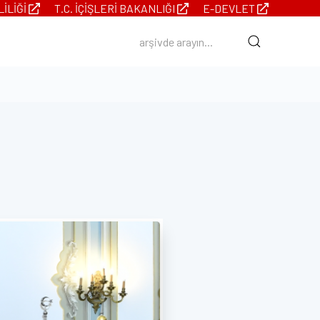
LILIĞI
T.C. İÇIŞLERI BAKANLIĞI
E-DEVLET