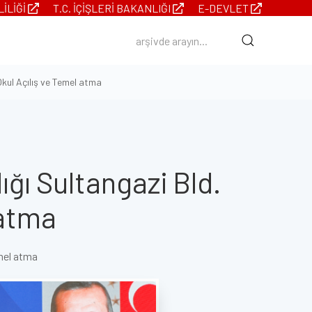
LILIĞI
T.C. İÇIŞLERI BAKANLIĞI
E-DEVLET
 Okul Açılış ve Temel atma
ığı Sultangazi Bld.
 atma
emel atma