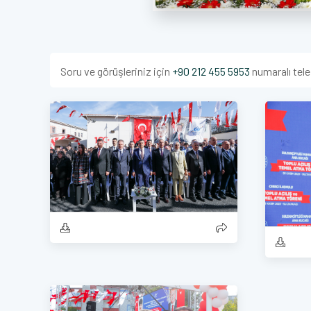
Soru ve görüşleriniz için
+90 212 455 5953
numaralı tele