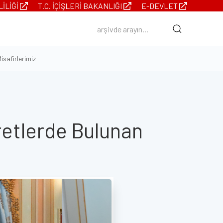
LILIĞI
T.C. İÇIŞLERI BAKANLIĞI
E-DEVLET
isafirlerimiz
retlerde Bulunan