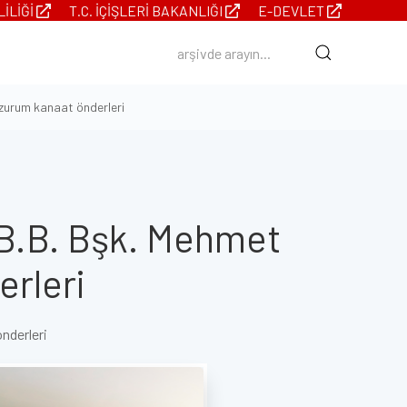
LILIĞI
T.C. İÇIŞLERI BAKANLIĞI
E-DEVLET
zurum kanaat önderleri
 B.B. Bşk. Mehmet
rleri
nderleri